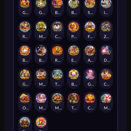
Greatest Circus
Golf
Buffalo Burst
Bust Treasury
Stone Hominid
Immortal Heroes
Roman
Maya King
Chicken Dinner
Phoenix
Fushen Coming
ZHAO YUN
Bonus Cat
Bengal Tiger
Rich Now
Egypt Dynasty
Arab
Dracula
Golden Eye
Muay Thai
Tiger Lord
Booming Gems
Get High
Chef Lady
Ore Power
More Beauties
Monkey King
T-Rex
Coin Rat
Midas Touch