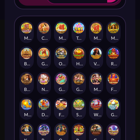
Mahjong Win
Coin Cat 2
Mahjong Win 2
Toy Pop
Mahjong Win 3
Maya Legacy
Blessing Temple
Golden Qilin
Odin Territory
Halloween Win
Volcanic Legend
Red Dragon’s Treasure
Bounty Clash
Neko Treasures
Golden Snake
Golden Duel
Much Richer
Fire Ball Blaze Phoenix
Midas Hand
Dancing Samba
Fortune Twins
Super Hoo Hey How
Wonderful Christmas
Golf 2