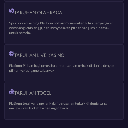
TARUHAN OLAHRAGA
Sportsbook Gaming Platform Terbaik menawarkan lebih banyak game,
odds yang lebih tinggi, dan menyediakan pilihan yang lebih banyak
untuk pemain.
TARUHAN LIVE KASINO
Platform Pilihan bagi perusahaan-perusahaan terbaik di dunia, dengan
pilihan variasi game terbanyak
TARUHAN TOGEL
Platform togel yang menarik dari perusahan terbaik di dunia yang
menawarkan hadiah kemenangan besar