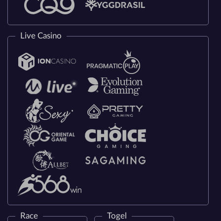
Live Casino
Race
Togel