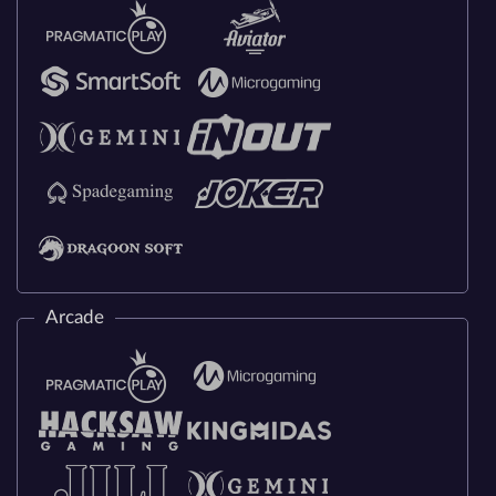
Arcade