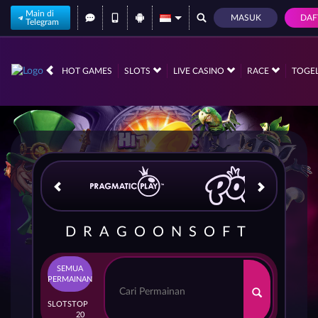
Main di
MASUK
DAF
Telegram
IDR
12,672,348,
HOT GAMES
SLOTS
LIVE CASINO
RACE
TOGE
DRAGOONSOFT
SEMUA
PERMAINAN
SLOTS
TOP
20