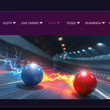
SLOTS
LIVE CASINO
RACE
TOGEL
OLAHRAGA