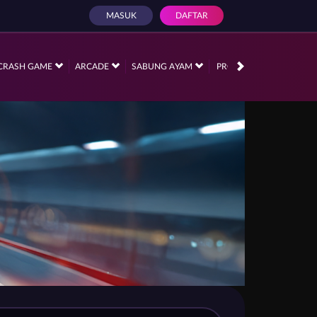
MASUK
DAFTAR
PROMOSI
CRASH GAME
ARCADE
SABUNG AYAM