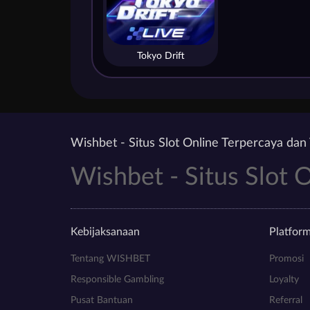
Tokyo Drift
Wishbet - Situs Slot Online Terpercaya da
Wishbet - Situs Slot
Kebijaksanaan
Platfor
Tentang WISHBET
Promosi
Responsible Gambling
Loyalty
Pusat Bantuan
Referral