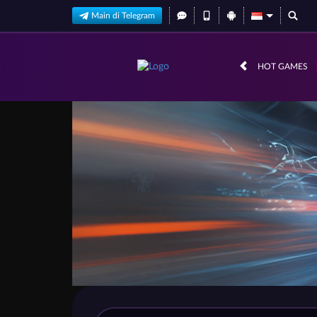
Main di Telegram
HOT GAMES