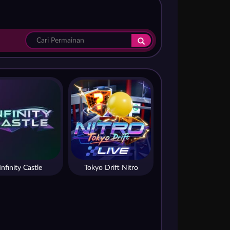
Infinity Castle
Tokyo Drift Nitro