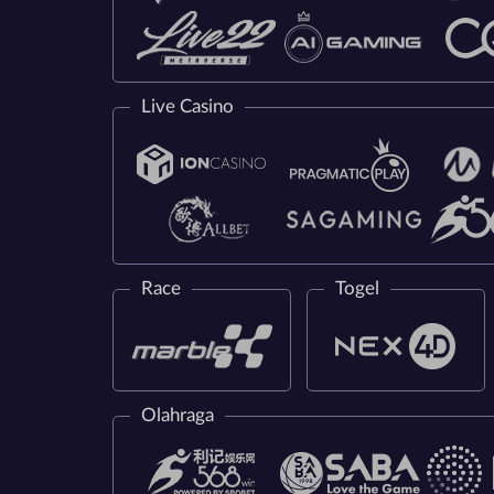
Live Casino
Race
Togel
Olahraga