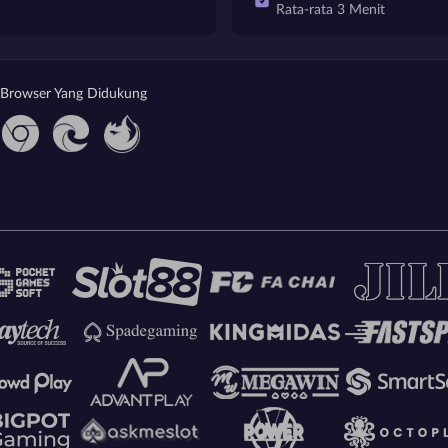
Rata-rata 3 Menit
Browser Yang Didukung