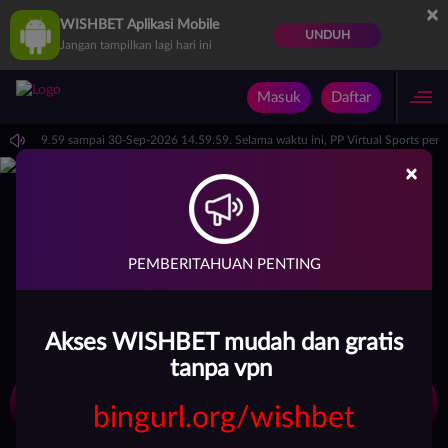
×
WISHBET Aplikasi Mobile
UNDUH
Jangan tampilkan lagi hari ini
Masuk
Daftar
dari 14.59.59 sampai 30-Sep-2026 14.59.59. Selama waktu ini, PP Virtual Sports pe
×
PEMBERITAHUAN PENTING
Akses WISHBET mudah dan gratis
JACKPOT
PLAY
tanpa vpn
IDR
12,744,033,702
bingurl.org/wishbet