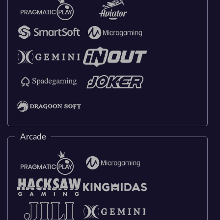
Arcade