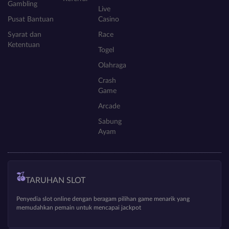
Gambling
Live
Pusat Bantuan
Casino
Syarat dan
Race
Ketentuan
Togel
Olahraga
Crash
Game
Arcade
Sabung
Ayam
TARUHAN SLOT
Penyedia slot online dengan beragam pilihan game menarik yang
memudahkan pemain untuk mencapai jackpot