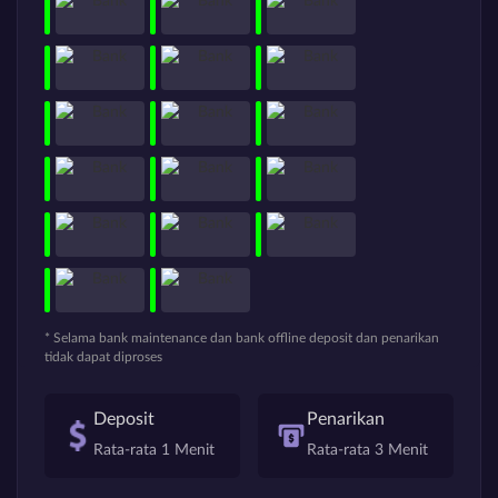
* Selama bank maintenance dan bank offline deposit dan penarikan
tidak dapat diproses
Deposit
Penarikan
Rata-rata 1 Menit
Rata-rata 3 Menit