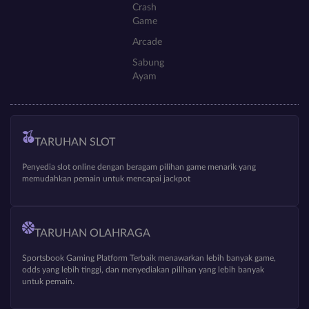
Crash
Game
Arcade
Sabung
Ayam
TARUHAN SLOT
Penyedia slot online dengan beragam pilihan game menarik yang
memudahkan pemain untuk mencapai jackpot
TARUHAN OLAHRAGA
Sportsbook Gaming Platform Terbaik menawarkan lebih banyak game,
odds yang lebih tinggi, dan menyediakan pilihan yang lebih banyak
untuk pemain.