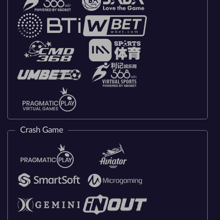
Crash Game